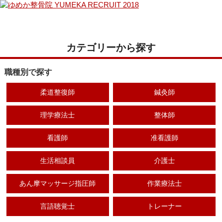
カテゴリーから探す
職種別で探す
柔道整復師
鍼灸師
理学療法士
整体師
看護師
准看護師
生活相談員
介護士
あん摩マッサージ指圧師
作業療法士
言語聴覚士
トレーナー