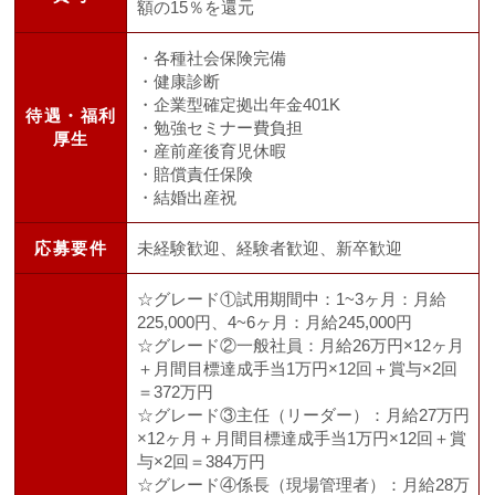
額の15％を還元
・各種社会保険完備
・健康診断
・企業型確定拠出年金401K
待遇・福利
・勉強セミナー費負担
厚生
・産前産後育児休暇
・賠償責任保険
・結婚出産祝
応募要件
未経験歓迎、経験者歓迎、新卒歓迎
☆グレード①試用期間中：1~3ヶ月：月給
225,000円、4~6ヶ月：月給245,000円
☆グレード②一般社員：月給26万円×12ヶ月
＋月間目標達成手当1万円×12回＋賞与×2回
＝372万円
☆グレード③主任（リーダー）：月給27万円
×12ヶ月＋月間目標達成手当1万円×12回＋賞
与×2回＝384万円
☆グレード④係長（現場管理者）：月給28万