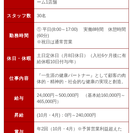
ーム1店舗
スタッフ数
30名
① 平日(8:00～17:00) 実働8時間 休憩時間
勤務時間
(60分)
※祝日は通常営業
土日定休日（月8日休日）（入社6ケ月後に有
休日・休暇
給休暇10日付与/年）
『一生涯の健康パートナー』として顧客の肉
仕事内容
体的・精神的・社会的な健康の実現と創造。
24,000円～500,000円 （基本給160,000円～
給与
465,000円）
昇給
(10月・4月)：0円～240,000円
年2回（10月・4月）※予算営業利益超えた
賞与