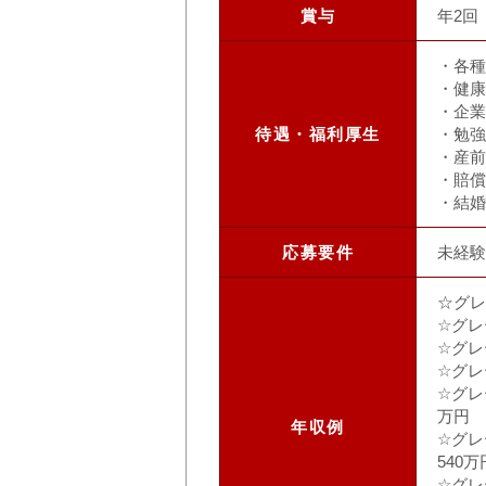
賞与
年2回
・各種
・健康
・企業
待遇・福利厚生
・勉強
・産前
・賠償
・結婚
応募要件
未経験
☆グレ
☆グレ
☆グレ
☆グレ
☆グレ
万円
年収例
☆グレ
540万
☆グレ