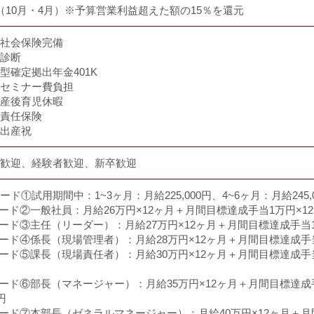
（10月・4月）※予算営業利益超えた額の15％を還元
社会保険完備
診断
型確定拠出年金401K
セミナー費負担
産後育児休暇
責任保険
出産祝
歓迎、経験者歓迎、新卒歓迎
ード①試用期間中：1~3ヶ月：月給225,000円、4~6ヶ月：月給245,
ード②一般社員：月給26万円×12ヶ月＋月間目標達成手当1万円×12
ード③主任（リーダー）：月給27万円×12ヶ月＋月間目標達成手当1万
ード④係長（現場管理者）：月給28万円×12ヶ月＋月間目標達成手当3
ード⑤課長（現場責任者）：月給30万円×12ヶ月＋月間目標達成手当3
ード⑥部長（マネージャー）：月給35万円×12ヶ月＋月間目標達成手
円
ード⑦本部長（ゼネラルマネージャー）：月給40万円×12ヶ月＋月