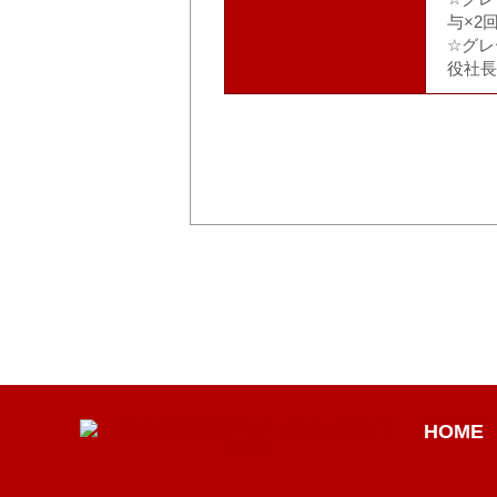
与×2
☆グレ
役社長
HOME