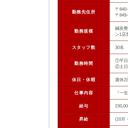
〒840
勤務先住所
〒849
鍼灸整
勤務規模
ン1店
スタッフ数
30名
①平日(
勤務時間
②土日祝
休日・休暇
週休2
仕事内容
『一生
給与
230,
昇給
(10月