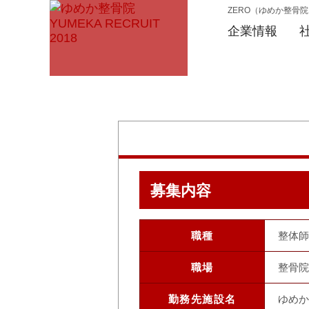
ZERO（ゆめか整骨
企業情報
募集内容
職種
整体師
職場
整骨院
勤務先施設名
ゆめか